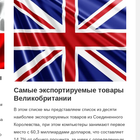
ы
Самые экспортируемые товары
Великобритании
ом
В этом списке мы представляем список из десяти
наиболее экспортируемых товаров из Соединенного
за
Королевства, при этом компьютеры занимают первое
место с 60,3 миллиардами долларов, что составляет
о
14,7% от общего процента, за ними с определенным