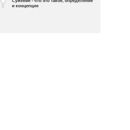
Сужение - что это такое, определение
и концепция