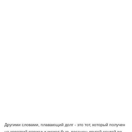
Другими словами, плавающий долг - это тот, который получен
на короткий период и может быть погашен другой ссудой по